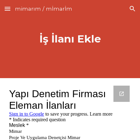
mimarım / mİmarİm
Skip to main content
Skip to navigation
İş İlanı Ekle