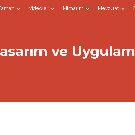
Zaman
Videolar
Mimarim
Mevzuat
ip to main content
Skip to navigat
asarım ve Uygula