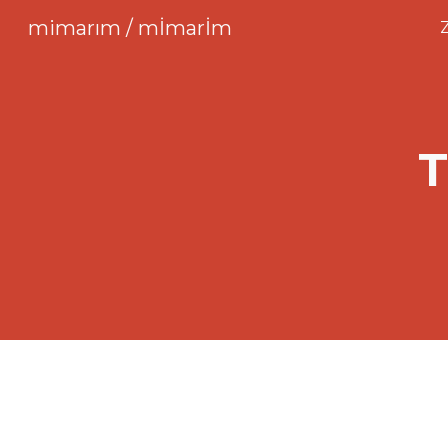
mimarım / mİmarİm
Sk
T