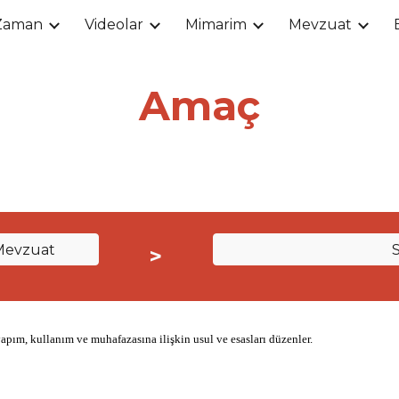
Zaman
Videolar
Mimarim
Mevzuat
ip to main content
Skip to navigat
Amaç
Mevzuat
>
yapım, kullanım ve muhafazasına ilişkin usul ve esasları düzenler.