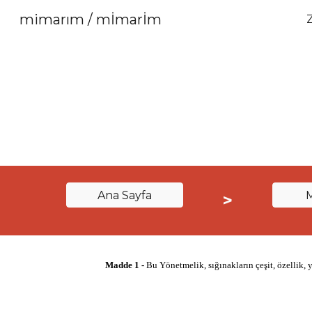
mimarım / mİmarİm
Sk
Ana Sayfa
>
Madde 1 -
Bu Yönetmelik, sığınakların çeşit, özellik, 