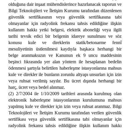
olduğuna dair inşaat mühendislerince hazırlanacak raporun ve
Bilgi Teknolojileri ve İletişim Kurumu tarafından düzenlenen
güvenlik sertifikasının veya güvenlik sertifikasına tabi
olmayanlar için radyolink frekansı tahsis edildiğine ilişkin
kullanım hakkı yetki belgesi, elektrik aboneliği veya ilgili
tarihi tevsik edici bir belgenin idareye sunulması ve söz
konusu kule ve direklerin statik/betonarme fennî
mesuliyetinin üstlenilmesi kaydıyla başkaca herhangi bir
belge aranmaksızın ve Kanunun ek 9 uncu maddesinin
beşinci fıkrasında yer alan yöntem ile hesaplanan bedelin
ödenmesi şartıyla belirtilen haberleşme istasyonlarına mahsus
kule ve direkler ile bunların zorunlu altyapı unsurları için izin
veya ruhsat verilmiş sayılır. Bu ücret dışında herhangi bir
harç, ücret veya bedel alınmaz.
(2) 2/7/2004 ile 1/10/2009 tarihleri arasında kurulmuş olan
elektronik haberleşme istasyonlarının kurulumuna mahsus
yapılmış kule ve direkler için izin veya ruhsat aranmaz. Bilgi
Teknolojileri ve İletişim Kurumu tarafından verilen güvenlik
sertifikası veya güvenlik sertifikasına tabi olmayanlar için
radyolink frekansı tahsis edildiğine ilişkin kullanım hakkı