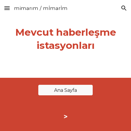
mimarım / mİmarİm
Skip to main content
Skip to navigation
Mevcut haberleşme
istasyonları
Ana Sayfa
>