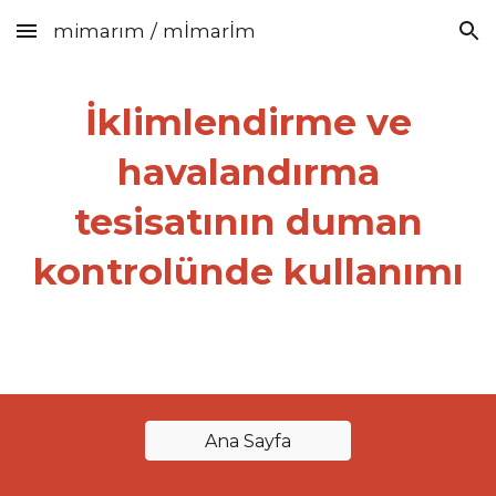
mimarım / mİmarİm
Skip to main content
Skip to navigation
İklimlendirme ve
havalandırma
tesisatının duman
kontrolünde kullanımı
Ana Sayfa