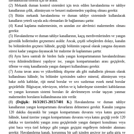
havalandırma sistemi için de aranır.
(2) Mekanik duman kontrol sistemleri için tesis edilen havalandırma ve tahliye
kanallarının çelik, alüminyum ve benzeri malzemeden yapılmış olması gerekir.
(3) Bütün mekanik havalandırma ve duman tahliye sisteminde kullanılacak
kanalların yeterli sayıda askı elemanları ile bağlanması şarttır.
(4) Kanal kaplama malzemesinin, en azından zor alevlenici malzemeden olması
gerekir.
(5) Havalandırma ve duman tahliye kanallarının, kaçış merdivenlerinden ve yangın
güvenlik hollerinden geçmemesi asıldır. Ancak, çeşitli sebeplerden dolayı, kanalın
bu bölümlerden geçmesi hâlinde, geçtiği bölümün yapısal olarak yangına dayanım
süresi kadar yangına dayanacak bir malzeme ile kaplanması şarttır.
(6) Aynı hava santrali ile birden fazla yangın kompartımanının havalandırılması
veya iklimlendirilmesi yapılıyor ise, yangın kompartımanları arası geçişlerde,
üfleme ve emiş kanallarında yangın damperi kullanılması gerekir.
(7) Asma tavan arası ve yükseltilmiş döşeme altı gibi mahallerin plenum olarak
kullanılması hâlinde; bu bölümler içerisinden sadece mineral, alüminyum veya
bakır zırhlı kablolar, rijit metal borular ve sıvı sızdırmaz esnek metal borular
geçirilebilir. Bilgisayar, televizyon, telefon ve iç haberleşme sistemleri kablolarının
ve yangın korunum sistemi boruları ile alevlenmeyen sıvılar taşıyan yanmaz
malzemeden boruların kullanılmasına izin verilir.
(8)
(Değişik:
16/3/2015-2015/7401 K.)
Havalandırma ve duman tahliye
kanallarının yangın kompartımanı duvarlarını delmemesi gerekir. Kanalın yangına
120 dakika dayanıklı bir yangın kompartımanı duvarını veya katını geçmesi
hâlinde, kanal üzerine yangın kompartımanı duvarını veya katını geçtiği yerde 120
dakika ve üzerindeki yangın zonu geçişlerinde yangın damperi konulması veya
şönt baca veya özel kelepçe gibi yangın geçişini engelleyen önlemler alınması
gerekir. Havalandırma kanalı, korunmuş bir şaft içinden geçiyor ise şafta giriş ve