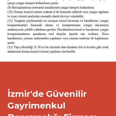
çıkışta yangın damperi kullanılması şarttır.
(9) Basınçlandırma sisteminin kanallarında yangın damperi kullanılmaz.
(10) Duman kontrol sistemi uzaktan el ile kumanda edilerek veya yangın algılama
ve uyarı sistemi tarafından otomatik olarak devreye sokulabilir.
(11) Yangının yayılmasında rol oynayan tesisat bacasının ve kanallarının, yangın
kompartımanları hizasında olması ve kompartımanın yangın dayanımını
azaltmayacak şekilde yalıtılması gerekir. Havalandırma kanal ve bacalarının yangın
kompartımanlarını aşmalarına özel detaylar dışında izin verilmez. Hava
kanallarının, yanmaz malzemeden yapılması veya yanmaz malzeme ile kaplanması
şarttır.
(12) Yapı yüksekliği 51.50 m’nin üzerinde olan binaların hol ve koridor gibi ortak
alanlarında duman kontrol sistemi yapılması mecburîdir.
İzmir'de Güvenilir
Gayrimenkul