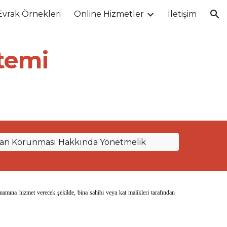
Evrak Örnekleri
Online Hizmetler
İletişim
ion
stemi
dan Korunması Hakkında Yönetmelik
amına hizmet verecek şekilde, bina sahibi veya kat malikleri tarafından