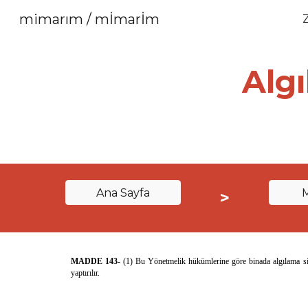
mimarım / mİmarİm
Sk
Algı
Ana Sayfa
>
MADDE 143-
(1) Bu Yönetmelik hükümlerine göre binada algılama sist
yaptırılır.