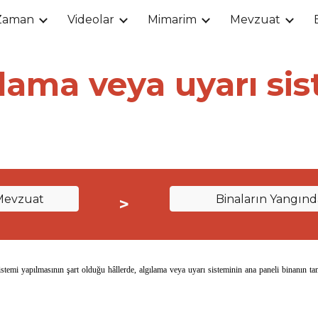
Zaman
Videolar
Mimarim
Mevzuat
ip to main content
Skip to navigat
lama veya uyarı si
Mevzuat
Binaların Yangın
>
emi yapılmasının şart olduğu hâllerde, algılama veya uyarı sisteminin ana paneli binanın tam