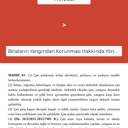
>
Binaların Yangından Korunması Hakkında Yönetmelik
MADDE 61-
(1) Çatı aralarında kolay alevlenici, parlayıcı ve patlayıcı madde
bulundurulamaz.
(2) Isıtma, soğutma, haberleşme ve iletişim alıcı ve verici elektrikli cihazlarının çatı
arasına yerleştirilmesi gerektiği takdirde, elektrikli cihazlar için, yangına dayanıklı
kablo kullanılması ve çelik boru içerisinden geçirilmesi gibi, yangına karşı ilave
tedbirler alınarak yetkili kişiler eliyle ilgili yönetmeliklere uygun elektrik tesisatı
çekilebilir.
(3) Çatı giriş kapısı devamlı kapalı ve kilitli tutulur. Çatıya bina sahibi, yöneticisi
veya bina yetkilisinin izni ile çıkılabilir. Çatı araları periyodik olarak temizlenir.
(4)
(Ek:
16/3/2015-2015/7401 K.)
Çatı arası veya katında, tavanı ve tabanı
betonarme ve duvarları tuğla ve benzeri yapı malzemesinden yapılan, yangına en az