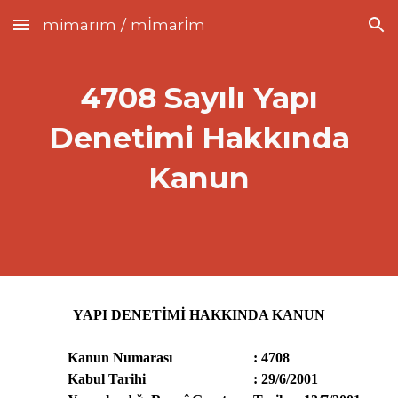
mimarım / mİmarİm
Skip to main content
Skip to navigation
4708 Sayılı Yapı
Denetimi Hakkında
Kanun
YAPI DENETİMİ HAKKINDA KANUN
Kanun Numarası
: 4708
Kabul Tarihi
: 29/6/2001