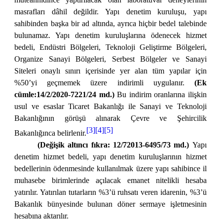
masrafları dâhil değildir. Yapı denetim kuruluşu, yapı
sahibinden başka bir ad altında, ayrıca hiçbir bedel talebinde
bulunamaz. Yapı denetim kuruluşlarına ödenecek hizmet
bedeli, Endüstri Bölgeleri, Teknoloji Geliştirme Bölgeleri,
Organize Sanayi Bölgeleri, Serbest Bölgeler ve Sanayi
Siteleri onaylı sınırı içerisinde yer alan tüm yapılar için
%50’yi geçmemek üzere indirimli uygulanır.
(Ek
cümle:14/2/2020-7221/24 md.)
Bu indirim oranlarına ilişkin
usul ve esaslar Ticaret Bakanlığı ile Sanayi ve Teknoloji
Bakanlığının görüşü alınarak Çevre ve Şehircilik
[3][4][5]
Bakanlığınca belirlenir.
(Değişik altıncı fıkra:
12/72013-6495/73 md.)
Yapı
denetim hizmet bedeli, yapı denetim kuruluşlarının hizmet
bedellerinin ödenmesinde kullanılmak üzere yapı sahibince il
muhasebe birimlerinde açılacak emanet nitelikli hesaba
yatırılır. Yatırılan tutarların %3’ü ruhsatı veren idarenin, %3’ü
Bakanlık bünyesinde bulunan döner sermaye işletmesinin
hesabına aktarılır.