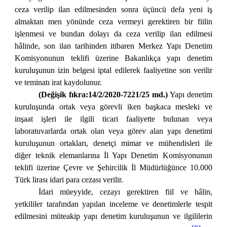
ceza verilip ilan edilmesinden sonra üçüncü defa yeni iş
almaktan men yönünde ceza vermeyi gerektiren bir fiilin
işlenmesi ve bundan dolayı da ceza verilip ilan edilmesi
hâlinde, son ilan tarihinden itibaren Merkez Yapı Denetim
Komisyonunun teklifi üzerine Bakanlıkça yapı denetim
kuruluşunun izin belgesi iptal edilerek faaliyetine son verilir
ve teminatı irat kaydolunur.
(Değişik fıkra:14/2/2020-7221/25 md.)
Yapı denetim
kuruluşunda ortak veya görevli iken başkaca mesleki ve
inşaat işleri ile ilgili ticari faaliyette bulunan veya
laboratuvarlarda ortak olan veya görev alan yapı denetimi
kuruluşunun ortakları, denetçi mimar ve mühendisleri ile
diğer teknik elemanlarına İl Yapı Denetim Komisyonunun
teklifi üzerine Çevre ve Şehircilik İl Müdürlüğünce 10.000
Türk lirası idari para cezası verilir.
İdari müeyyide, cezayı gerektiren fiil ve hâlin,
yetkililer tarafından yapılan inceleme ve denetimlerle tespit
edilmesini müteakip yapı denetim kuruluşunun ve ilgililerin