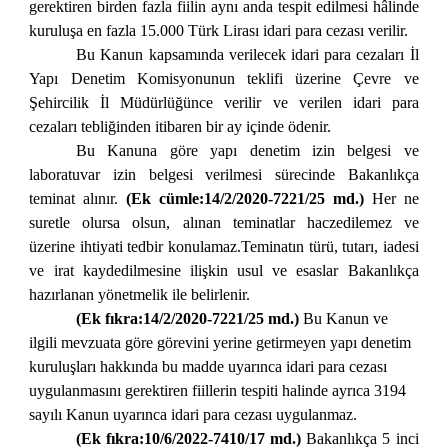
gerektiren birden fazla fiilin aynı anda tespit edilmesi hâlinde
kuruluşa en fazla 15.000 Türk Lirası idari para cezası verilir.
Bu Kanun kapsamında verilecek idari para cezaları İl
Yapı Denetim Komisyonunun teklifi üzerine Çevre ve
Şehircilik İl Müdürlüğünce verilir ve verilen idari para
cezaları tebliğinden itibaren bir ay içinde ödenir.
Bu Kanuna göre yapı denetim izin belgesi ve
laboratuvar izin belgesi verilmesi sürecinde Bakanlıkça
teminat alınır.
(Ek cümle:14/2/2020-7221/25 md.)
Her ne
suretle olursa olsun, alınan teminatlar haczedilemez ve
üzerine ihtiyati tedbir konulamaz.Teminatın türü, tutarı, iadesi
ve irat kaydedilmesine ilişkin usul ve esaslar Bakanlıkça
hazırlanan yönetmelik ile belirlenir.
(Ek fıkra:14/2/2020-7221/25 md.)
Bu Kanun ve
ilgili mevzuata göre görevini yerine getirmeyen yapı denetim
kuruluşları hakkında bu madde uyarınca idari para cezası
uygulanmasını gerektiren fiillerin tespiti halinde ayrıca 3194
sayılı Kanun uyarınca idari para cezası uygulanmaz.
(Ek fıkra:10/6/2022-7410/17 md.)
Bakanlıkça 5 inci