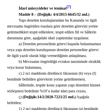
[7]
İdari müeyyideler ve teminat
Madde 8 – (Değişik: 4/4/2015-6645/32 md.)
Yapı denetim kuruluşlarından bu Kanunda ve ilgili
mevzuatta öngörülen esaslara göre denetim görevini yerine
getirmedikleri tespit edilenlere, tespit edilen fiil ve hâllerin
durumuna göre, aşağıdaki idari yaptırımlar uygulanır.
a) Denetim personelinin görevi başında bulunmaması
veya yapı denetim kuruluşunun denetim personeline görevi
ile ilgili yazılı olarak bilgi vermediğinin anlaşılması,
b) Mevzuatın öngördüğü evrakın tanziminde eksiklik
veya kusur bulunması,
c) 2 nci maddenin dördüncü fıkrasının (b) veya (f)
bendinde belirtilen görevlerin yerine getirilmemesi,
hâllerinde, tespite konu yapının yapı denetimi hizmet
sözleşmesi bedelinin %10’u kadar idari para cezası,
ç)
(Değişik:14/2/2020-7221/25 md.)
Aşağıda
belirtilen;
1) 2 nci maddenin dördüncü fıkrasının (a) bendinde