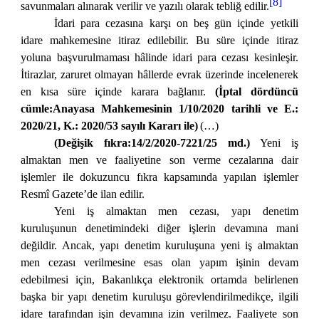
[8]
savunmaları alınarak verilir ve yazılı olarak tebliğ edilir.
İdari para cezasına karşı on beş gün içinde yetkili
idare mahkemesine itiraz edilebilir. Bu süre içinde itiraz
yoluna başvurulmaması hâlinde idari para cezası kesinleşir.
İtirazlar, zaruret olmayan hâllerde evrak üzerinde incelenerek
en kısa süre içinde karara bağlanır.
(İptal dördüncü
cümle:Anayasa Mahkemesinin 1/10/2020 tarihli ve E.:
2020/21, K.: 2020/53 sayılı Kararı ile)
(…)
(Değişik fıkra:14/2/2020-7221/25 md.)
Yeni iş
almaktan men ve faaliyetine son verme cezalarına dair
işlemler ile dokuzuncu fıkra kapsamında yapılan işlemler
Resmî Gazete’de ilan edilir.
Yeni iş almaktan men cezası, yapı denetim
kuruluşunun denetimindeki diğer işlerin devamına mani
değildir. Ancak, yapı denetim kuruluşuna yeni iş almaktan
men cezası verilmesine esas olan yapım işinin devam
edebilmesi için, Bakanlıkça elektronik ortamda belirlenen
başka bir yapı denetim kuruluşu görevlendirilmedikçe, ilgili
idare tarafından işin devamına izin verilmez. Faaliyete son