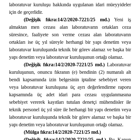
laboratuvar kuruluşu hakkında uygulanan idari müeyyideler
için de geçerlidir.
(Değişik fıkra:14/2/2020-7221/25 md.)
Yeni iş
almaktan men cezası alan laboratuvarın ortakları ceza
süresince, faaliyete son verme cezası alan laboratuvarın
ortakları ise üç yıl süreyle herhangi bir yapı denetim veya
laboratuvar kuruluşunda teknik bir görev alamaz ve başka bir
yapı denetim veya laboratuvar kuruluşunun ortağı olamaz.
(Değişik fıkra:14/2/2020-7221/25 md.)
Laboratuvar
kuruluşunun, onuncu fıkranın (e) bendinin (2) numaralı alt
bendi kapsamında izin belgesinin iptaline sebebiyet veren
veya laboratuvar kuruluşuna üç ayrı değerlendirme raporu
kapsamında üç adet idari para cezası uygulanmasına
sebebiyet vererek kayıtları tutulan denetçi mühendisler ile
teknik personel üç yıl süre ile herhangi bir yapı denetim veya
laboratuvar kuruluşunda teknik bir görev alamaz ve başka bir
yapı denetim veya laboratuvar kuruluşunun ortağı olamaz.
(Mülga fıkra:14/2/2020-7221/25 md.)
(Değişik fıkra:14/2/2020-7221/25 md.)
Bu Kanun