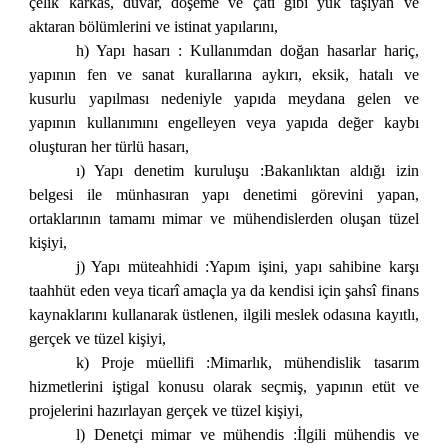
çelik karkas, duvar, döşeme ve çatı gibi yük taşıyan ve
aktaran bölümlerini ve istinat yapılarını,
h) Yapı hasarı : Kullanımdan doğan hasarlar hariç,
yapının fen ve sanat kurallarına aykırı, eksik, hatalı ve
kusurlu yapılması nedeniyle yapıda meydana gelen ve
yapının kullanımını engelleyen veya yapıda değer kaybı
oluşturan her türlü hasarı,
ı) Yapı denetim kuruluşu :Bakanlıktan aldığı izin
belgesi ile münhasıran yapı denetimi görevini yapan,
ortaklarının tamamı mimar ve mühendislerden oluşan tüzel
kişiyi,
j) Yapı müteahhidi :Yapım işini, yapı sahibine karşı
taahhüt eden veya ticarî amaçla ya da kendisi için şahsî finans
kaynaklarını kullanarak üstlenen, ilgili meslek odasına kayıtlı,
gerçek ve tüzel kişiyi,
k) Proje müellifi :Mimarlık, mühendislik tasarım
hizmetlerini iştigal konusu olarak seçmiş, yapının etüt ve
projelerini hazırlayan gerçek ve tüzel kişiyi,
l) Denetçi mimar ve mühendis :İlgili mühendis ve