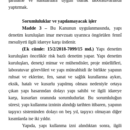
şartname ve standartlara uygun olarak laboratuvarlarda
yaptırmak.
Sorumluluklar ve yapılamayacak işler
Madde 3 –
Bu Kanunun uygulanmasında, yapı
denetim kuruluşları imar mevzuatı uyarınca öngörülen fennî
mesuliyeti ilgili idareye karşı üstlenir.
(Ek cümle: 15/2/2018-7099/15 md.)
Yapı denetim
kuruluşları öncelikle risk bazlı denetim yapar. Yapı denetim
kuruluşları, denetçi mimar ve mühendisler, proje müellifleri,
laboratuvar görevlileri ve yapı müteahhidi ile birlikte yapının
ruhsat ve eklerine, fen, sanat ve sağlık kurallarına aykırı,
eksik, hatalı ve kusurlu yapılmış olması nedeniyle ortaya
çıkan yapı hasarından dolayı yapı sahibi ve ilgili idareye
karşı, kusurları oranında sorumludurlar. Bu sorumluluğun
süresi; yapı kullanma izninin alındığı tarihten itibaren, yapının
taşıyıcı sisteminden dolayı on beş yıl, taşıyıcı olmayan diğer
kısımlarda ise iki yıldır.
Yapıda, yapı kullanma izni alındıktan sonra, ilgili