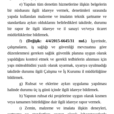
e) Yapılan tüm denetim hizmetlerine ilişkin belgelerin
bir nüshasını ilgili idareye vermek, denetimleri sırasında
yapıda kullanılan malzeme ve imalatın teknik şartname ve
standartlara aykırı olduklarını belirledikleri takdirde, durumu
bir rapor ile ilgili idareye ve il sanayi ve/veya ticaret
müdürlüklerine bildirmek.
f)
(Değişik: 4/4/2015-6645/31 md.)
İşyerinde,
çalışmaların, iş sağlığı ve güvenliği mevzuatına göre
düzenlenmesi gereken sağlık güvenlik planına uygun olarak
yapıldığını kontrol etmek ve gerekli tedbirlerin alınması için
yapı müteahhidini yazılı olarak uyarmak, uyarıya uyulmadığı
takdirde durumu ilgili Çalışma ve İş Kurumu il müdürlüğüne
bildirmek.
g) Ruhsat ve eklerine aykırı uygulama yapılması
halinde durumu üç iş günü içinde ilgili idareye bildirmek.
h) Yapının ruhsat eki projelerine uygun olarak kısmen
veya tamamen bitirildiğine dair ilgili idareye rapor vermek.
ı) Zemin, malzeme ve imalata ilişkin deneyleri,