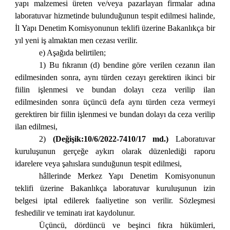
yapı malzemesi üreten ve/veya pazarlayan firmalar adına
laboratuvar hizmetinde bulunduğunun tespit edilmesi halinde,
İl Yapı Denetim Komisyonunun teklifi üzerine Bakanlıkça bir
yıl yeni iş almaktan men cezası verilir.
e) Aşağıda belirtilen;
1) Bu fıkranın (d) bendine göre verilen cezanın ilan
edilmesinden sonra, aynı türden cezayı gerektiren ikinci bir
fiilin işlenmesi ve bundan dolayı ceza verilip ilan
edilmesinden sonra üçüncü defa aynı türden ceza vermeyi
gerektiren bir fiilin işlenmesi ve bundan dolayı da ceza verilip
ilan edilmesi,
2)
(Değişik:10/6/2022-7410/17 md.)
Laboratuvar
kuruluşunun gerçeğe aykırı olarak düzenlediği raporu
idarelere veya şahıslara sunduğunun tespit edilmesi,
hâllerinde Merkez Yapı Denetim Komisyonunun
teklifi üzerine Bakanlıkça laboratuvar kuruluşunun izin
belgesi iptal edilerek faaliyetine son verilir. Sözleşmesi
feshedilir ve teminatı irat kaydolunur.
Üçüncü, dördüncü ve beşinci fıkra hükümleri,