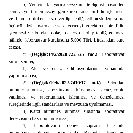
b) Verilen ilk uyarma cezasının tebliğ edilmesinden
sonra, aynı türden cezayı gerektiren ikinci bir fiilin işlenmesi
ve bundan dolayı ceza verilip tebliğ edilmesinden sonra
üçüncü defa uyarma cezası vermeyi gerektiren bir fiilin
işlenmesi ve bundan dolayı da ceza verilip tebliğ edilmesi
hâlinde, laboratuvar kuruluşuna 5.000 Türk Lirası idari para
cezası,
c)
(Değişik:14/2/2020-7221/25 md.)
Laboratuvar
kuruluşlarına;
1) Alet ve cihaz kalibrasyonlarının zamanında
yaptırılmaması,
2)
(Değişik:10/6/2022-7410/17 md.)
Betondan
numune alınması, laboratuvarda kürlenmesi, deneylerinin
yapılması ve raporlanması, izlenmesi ve denetlenmesi
süreçlerinde ilgili standartlara ve mevzuata uyulmaması,
3) Karot numunesi alınması sırasında laboratuvar
denetçisinin hazır bulunmaması,
4) Laboratuvarın deney kapsam listesinde
bulunmayan deney raporlarında Bakanlık logosunu