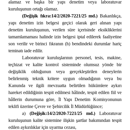
alamaz ve başka bir yapı denetim veya laboratuvar
kuruluşunun ortağı olamaz.
(Değişik fıkra:14/2/2020-7221/25 md.)
Bakanlıkça,
yapı denetim izin belgesi geçici olarak geri alınan yapı
denetim kuruluşunun, verilen süre içerisinde eksikliklerini
tamamlamaması halinde izin belgesi iptal edilerek faaliyetine
son verilir ve birinci fıkranın (h) bendindeki durumlar hariç
teminatı iade edilir.
Laboratuvar kuruluşlarının personel, tesis, makine,
teçhizat ve kalite kontrol sisteminde olumsuz yönde bir
değişiklik olduğunun veya gerçekleştirilen deneylerin
belirlenmiş teknik kritere uygun olmadığının veya bu
Kanunda ve ilgili mevzuatta belirtilen hükümlere aykırı
hareket edildiğinin tespit edilmesi hâlinde, tespit edilen fiil ve
hâllerin durumuna göre, İl Yapı Denetim Komisyonunun
teklifi üzerine Çevre ve Şehircilik İl Müdürlüğünce;
a)
(Değişik:14/2/2020-7221/25 md.)
Laboratuvar
kuruluşunun kalite sistemine ilişkin şartlar bakımından tespit
edilen aykırılıklar için uyarma cezası,