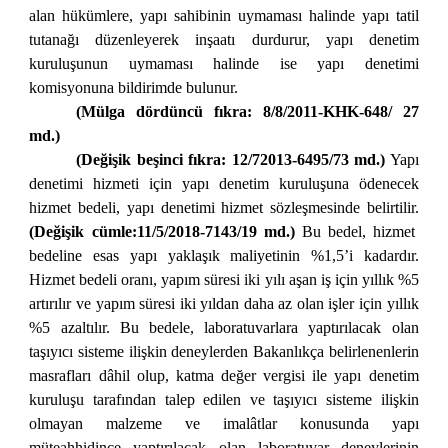
alan hükümlere, yapı sahibinin uymaması halinde yapı tatil
tutanağı düzenleyerek inşaatı durdurur, yapı denetim
kuruluşunun uymaması halinde ise yapı denetimi
komisyonuna bildirimde bulunur.
(Mülga dördüncü fıkra: 8/8/2011-KHK-648/ 27
md.)
(Değişik beşinci fıkra:
12/72013-6495/73 md.)
Yapı
denetimi hizmeti için yapı denetim kuruluşuna ödenecek
hizmet bedeli, yapı denetimi hizmet sözleşmesinde belirtilir.
(Değişik cümle:11/5/2018-7143/19 md.)
Bu bedel, hizmet
bedeline esas yapı yaklaşık maliyetinin %1,5’i kadardır.
Hizmet bedeli oranı, yapım süresi iki yılı aşan iş için yıllık %5
artırılır ve yapım süresi iki yıldan daha az olan işler için yıllık
%5 azaltılır. Bu bedele, laboratuvarlara yaptırılacak olan
taşıyıcı sisteme ilişkin deneylerden Bakanlıkça belirlenenlerin
masrafları dâhil olup, katma değer vergisi ile yapı denetim
kuruluşu tarafından talep edilen ve taşıyıcı sisteme ilişkin
olmayan malzeme ve imalâtlar konusunda yapı
müteahhidince yaptırılacak olan laboratuvar deneylerinin