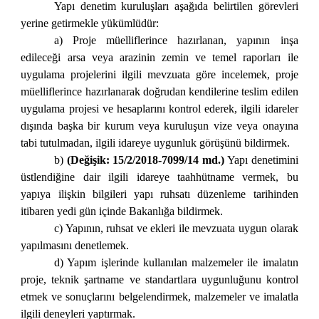
Yapı denetim kuruluşları aşağıda belirtilen görevleri
yerine getirmekle yükümlüdür:
a) Proje müelliflerince hazırlanan, yapının inşa
edileceği arsa veya arazinin zemin ve temel raporları ile
uygulama projelerini ilgili mevzuata göre incelemek, proje
müelliflerince hazırlanarak doğrudan kendilerine teslim edilen
uygulama projesi ve hesaplarını kontrol ederek, ilgili idareler
dışında başka bir kurum veya kuruluşun vize veya onayına
tabi tutulmadan, ilgili idareye uygunluk görüşünü bildirmek.
b)
(Değişik: 15/2/2018-7099/14 md.)
Yapı denetimini
üstlendiğine dair ilgili idareye taahhütname vermek, bu
yapıya ilişkin bilgileri yapı ruhsatı düzenleme tarihinden
itibaren yedi gün içinde Bakanlığa bildirmek.
c) Yapının, ruhsat ve ekleri ile mevzuata uygun olarak
yapılmasını denetlemek.
d) Yapım işlerinde kullanılan malzemeler ile imalatın
proje, teknik şartname ve standartlara uygunluğunu kontrol
etmek ve sonuçlarını belgelendirmek, malzemeler ve imalatla
ilgili deneyleri yaptırmak.