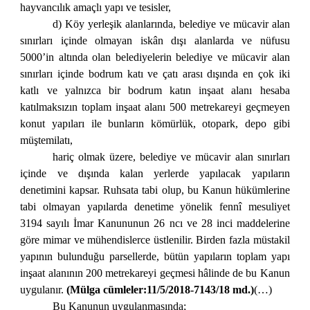
hayvancılık amaçlı yapı ve tesisler,
d) Köy yerleşik alanlarında, belediye ve mücavir alan
sınırları içinde olmayan iskân dışı alanlarda ve nüfusu
5000’in altında olan belediyelerin belediye ve mücavir alan
sınırları içinde bodrum katı ve çatı arası dışında en çok iki
katlı ve yalnızca bir bodrum katın inşaat alanı hesaba
katılmaksızın toplam inşaat alanı 500 metrekareyi geçmeyen
konut yapıları ile bunların kömürlük, otopark, depo gibi
müştemilatı,
hariç olmak üzere, belediye ve mücavir alan sınırları
içinde ve dışında kalan yerlerde yapılacak yapıların
denetimini kapsar. Ruhsata tabi olup, bu Kanun hükümlerine
tabi olmayan yapılarda denetime yönelik fennî mesuliyet
3194 sayılı İmar Kanununun 26 ncı ve 28 inci maddelerine
göre mimar ve mühendislerce üstlenilir. Birden fazla müstakil
yapının bulunduğu parsellerde, bütün yapıların toplam yapı
inşaat alanının 200 metrekareyi geçmesi hâlinde de bu Kanun
uygulanır.
(Mülga cümleler:11/5/2018-7143/18 md.)
(…)
Bu Kanunun uygulanmasında;