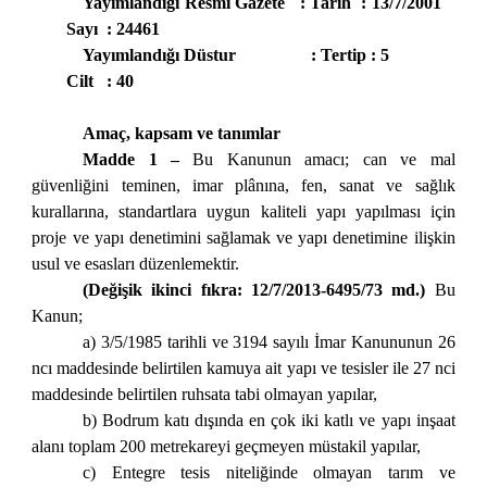
Yayımlandığı Resmî Gazete : Tarih : 13/7/2001
Sayı : 24461
Yayımlandığı Düstur
: Tertip : 5
Cilt : 40
Amaç, kapsam ve tanımlar
Madde 1 –
Bu Kanunun amacı; can ve mal
güvenliğini teminen, imar plânına, fen, sanat ve sağlık
kurallarına, standartlara uygun kaliteli yapı yapılması için
proje ve yapı denetimini sağlamak ve yapı denetimine ilişkin
usul ve esasları düzenlemektir.
(Değişik ikinci fıkra: 12/7/2013-6495/73 md.)
Bu
Kanun;
a) 3/5/1985 tarihli ve 3194 sayılı İmar Kanununun 26
ncı maddesinde belirtilen kamuya ait yapı ve tesisler ile 27 nci
maddesinde belirtilen ruhsata tabi olmayan yapılar,
b) Bodrum katı dışında en çok iki katlı ve yapı inşaat
alanı toplam 200 metrekareyi geçmeyen müstakil yapılar,
c) Entegre tesis niteliğinde olmayan tarım ve