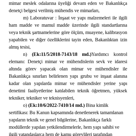
mimar meslek odalarına üyeliği devam eden ve Bakanlıkça
denetçi belgesi verilmiş mühendis ve mimarları,
m) Laboratuvar : İnşaat ve yapı malzemeleri ile ilgili
ham madde ve mamul madde üzerinde ilgili standartlarına
veya teknik şartnamelerine göre ölçüm, muayene, kalibrasyon
yapabilen ve diğer özelliklerini tayin eden, Bakanlıktan izin
almış tesisi,
n)
(Ek:11/5/2018-7143/18 md.)
Yardımcı kontrol
elemanı: Denetçi mimar ve mühendislerin sevk ve idaresi
altında görev yapacak olan mimar ve mühendisler ile
Bakanlıkça sınırları belirlenen yapı grubu ve inşaat alanına
kadar olan yapılarda mimar ve mühendisler yerine yapı
denetimi faaliyetlerine katılabilen teknik öğretmen, yüksek
tekniker, tekniker ve teknisyenleri,
o)
(Ek:10/6/2022-7410/14 md.)
Bina kimlik
sertifikası: Bu Kanun kapsamında denetlenerek tamamlanan
yapıların teknik ve genel bilgilerine, Bakanlıkça farklı
modüllerde yapılan yetkilendirmelerle, hem yapı sahibi ve
ilgili vatandaşlarca hem de kamu görevlileri tarafından