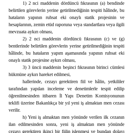
1) 2 nci maddenin dördüncü fıkrasının (a) bendinde
belirtilen görevlerin yerine getirilmediğinin tespiti hâlinde, bu
hataların yapının ruhsat eki onaylı statik projesinin ve
hesaplarının, zemin etüd raporuna veya standartlara veya ilgili
mevzuata aykırı olması,
2) 2 nci maddenin dördüncü fıkrasının (c) ve (g)
bentlerinde belirtilen görevlerin yerine getirilmediğinin tespiti
hâlinde, bu hataların yapım aşamasında yapının ruhsat eki
onaylı statik projesine aykırı olması,
3) 3 üncü maddenin beşinci fıkrasının birinci cümlesi
hükmüne aykırı hareket edilmesi,
hallerinde, cezayı gerektiren fiil ve hâlin, yetkililer
tarafından yapılan inceleme ve denetimlerle tespit edilip
öğrenilmesinden itibaren İl Yapı Denetim Komisyonunun
teklifi üzerine Bakanlıkça bir yıl yeni iş almaktan men cezası
verilir.
h) Yeni iş almaktan men yönünde verilen ilk cezanın
ilan edilmesinden sonra, yeni iş almaktan men yönünde
cezayı gerektiren ikinci bir fiilin işlenmesi ve bundan dolayı