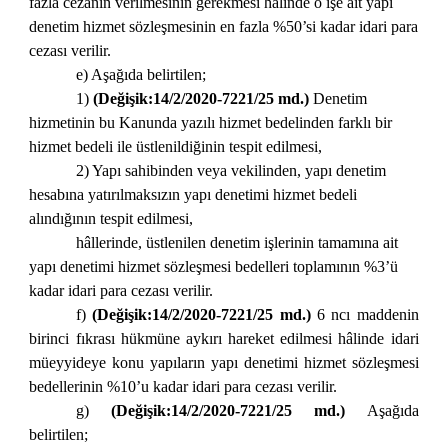
fazla cezanın verilmesinin gerekmesi hâlinde o işe ait yapı
denetim hizmet sözleşmesinin en fazla %50’si kadar idari para
cezası verilir.
e) Aşağıda belirtilen;
1)
(Değişik:14/2/2020-7221/25 md.)
Denetim
hizmetinin bu Kanunda yazılı hizmet bedelinden farklı bir
hizmet bedeli ile üstlenildiğinin tespit edilmesi,
2) Yapı sahibinden veya vekilinden, yapı denetim
hesabına yatırılmaksızın yapı denetimi hizmet bedeli
alındığının tespit edilmesi,
hâllerinde, üstlenilen denetim işlerinin tamamına ait
yapı denetimi hizmet sözleşmesi bedelleri toplamının %3’ü
kadar idari para cezası verilir.
f)
(Değişik:14/2/2020-7221/25 md.)
6 ncı maddenin
birinci fıkrası hükmüne aykırı hareket edilmesi hâlinde idari
müeyyideye konu yapıların yapı denetimi hizmet sözleşmesi
bedellerinin %10’u kadar idari para cezası verilir.
g)
(Değişik:14/2/2020-7221/25 md.)
Aşağıda
belirtilen;