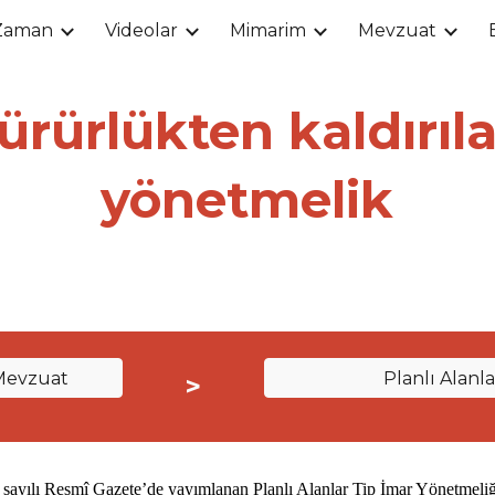
Zaman
Videolar
Mimarim
Mevzuat
ip to main content
Skip to navigat
ürürlükten kaldırıl
yönetmelik
Mevzuat
Planlı Alanl
>
 sayılı Resmî Gazete’de yayımlanan Planlı Alanlar Tip İmar Yönetmeliği