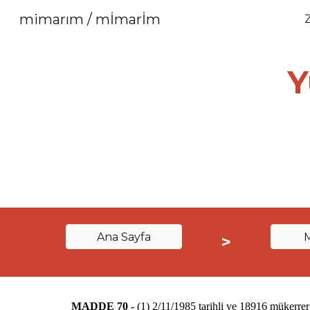
mimarım / mİmarİm
Sk
Y
Ana Sayfa
>
MADDE 70 -
(1) 2/11/1985 tarihli ve 18916 mükerrer