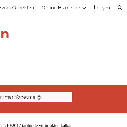
Evrak Örnekleri
Online Hizmetler
İletişim
ion
an
ar İmar Yönetmeliği
 1/10/2017 tarihinde yürürlükten kalkar.